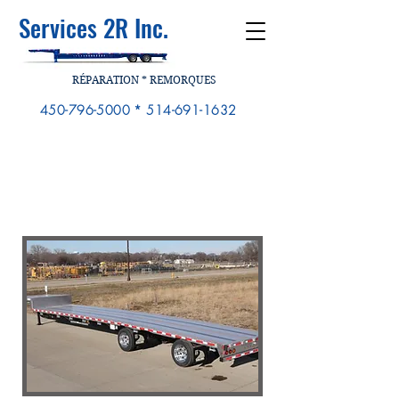
Services 2R Inc.
RÉPARATION * REMORQUES
450-796-5000
*
514-691-1632
REMORQUE
SURBAISSÉ
Step Deck
Trailer